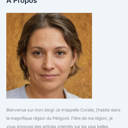
A Propos
e
r
c
h
e
r
:
Bienvenue sur mon blog! Je m’appelle Coralie, j’habite dans
la magnifique région du Périgord. Fière de ma région, je
vous propose des articles orientés sur les plus belles