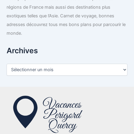
régions de France mais aussi des destinations plus
exotiques telles que l’Asie. Carnet de voyage, bonnes
adresses découvrez tous mes bons plans pour parcourir le
monde.
Archives
A
r
c
h
i
v
e
s