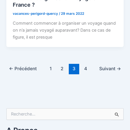
France ?
vacances-perigord-quercy
/
29 mars 2022
Comment commencer à organiser un voyage quand
on n’a jamais voyagé auparavant? Dans ce cas de
figure, il est presque
←
Précédent
1
2
3
4
Suivant
→
R
e
c
h