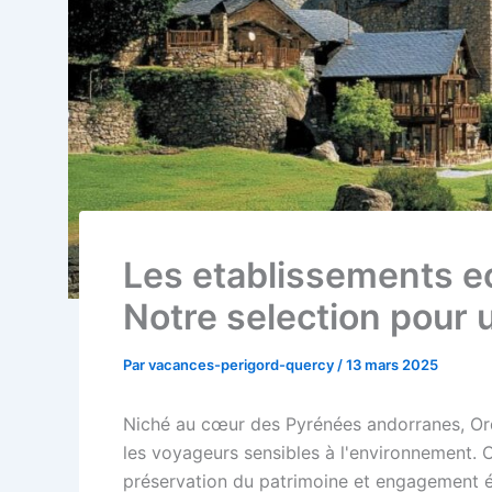
Les etablissements ec
Notre selection pour 
Par
vacances-perigord-quercy
/
13 mars 2025
Niché au cœur des Pyrénées andorranes, Or
les voyageurs sensibles à l'environnement. C
préservation du patrimoine et engagement 