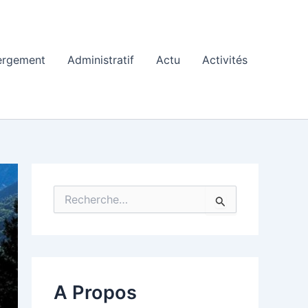
ergement
Administratif
Actu
Activités
R
e
c
h
e
r
c
A Propos
h
e