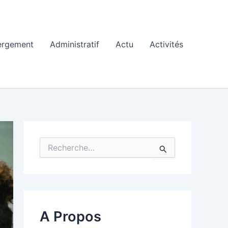
ergement
Administratif
Actu
Activités
R
e
c
h
e
r
c
A Propos
h
e